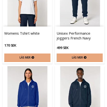
Womens Tshirt white
Unisex Performance
joggers French Navy
170 SEK
499 SEK
LÄS MER
LÄS MER